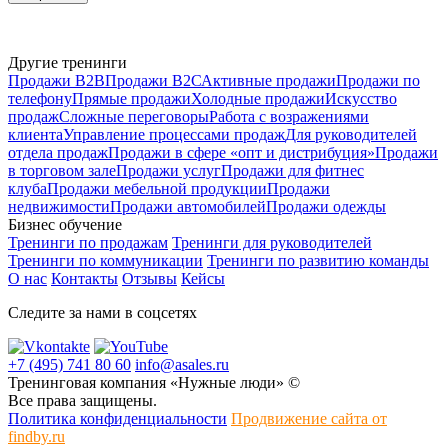
Другие тренинги
Продажи В2В
Продажи В2С
Активные продажи
Продажи по
телефону
Прямые продажи
Холодные продажи
Искусство
продаж
Сложные переговоры
Работа с возражениями
клиента
Управление процессами продаж
Для руководителей
отдела продаж
Продажи в сфере «опт и дистрибуция»
Продажи
в торговом зале
Продажи услуг
Продажи для фитнес
клуба
Продажи мебельной продукции
Продажи
недвижимости
Продажи автомобилей
Продажи одежды
Бизнес обучение
Тренинги по продажам
Тренинги для руководителей
Тренинги по коммуникации
Тренинги по развитию команды
О нас
Контакты
Отзывы
Кейсы
Следите за нами в соцсетях
+7 (495) 741 80 60
info@asales.ru
Тренинговая компания «Нужные люди» ©
Все права защищены.
Политика конфиденциальности
Продвижение сайта от
findby.ru