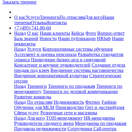
Заказать тренинг
О нас
Услуги
Тренинги
По отраслям
Для кого
Наши
тренеры
Отзывы
Контакты
+7 (495) 741-80-60
Назад
О нас
Наши клиенты
Кейсы
Фото
Вопрос-ответ
База знаний
Новости
Наши публикации
HRhub
Наши
реквизиты
Назад
Услуги
Корпоративные системы обучения
Ассесмент и оценка персонала
Разработка стандартов
сервиса
Проведение бизнес-игр и симуляций
Консалтинг и коучинг руководителей
Создание отдела
продаж под ключ
Внедрение системы наставничества
Внедрение корпоративной культуры
Стратегические
сессии
Назад
Тренинги
Тренинги по продажам
Тренинги по
менеджменту
Тренинги по деловой коммуникации
Развитие команды
Назад
По отраслям
Недвижимость
Фитнес
Fashion
Обучение для MLM
Производство
Опт и дистрибуция
Сфера услуг
Розничные сети и магазины
Назад
Для кого
ТОП-менеджмент
HR-менеджеры
Руководители среднего звена
Менеджеры по продажам
Продавцы недвижимости
Сотрудники Call-центра