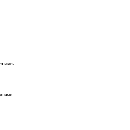
ентами.
инами.