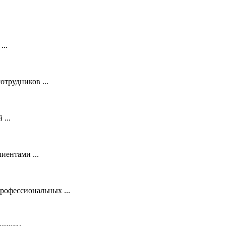
...
трудников ...
...
иентами ...
рофессиональных ...