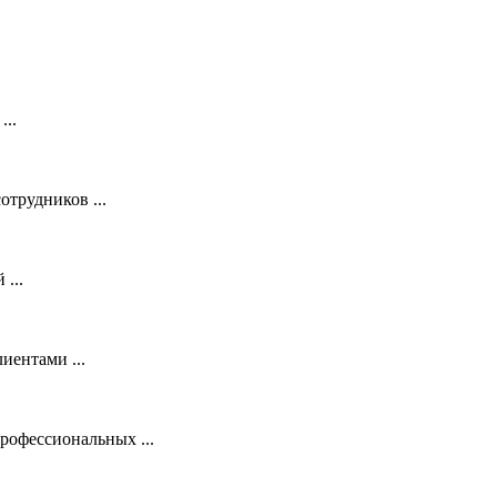
...
трудников ...
...
иентами ...
рофессиональных ...