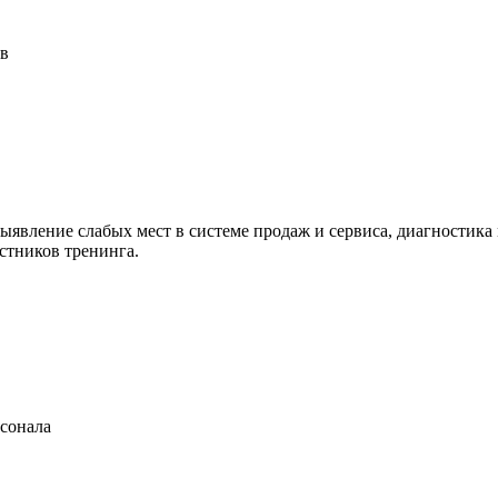
ов
ыявление слабых мест в системе продаж и сервиса, диагностик
стников тренинга.
рсонала