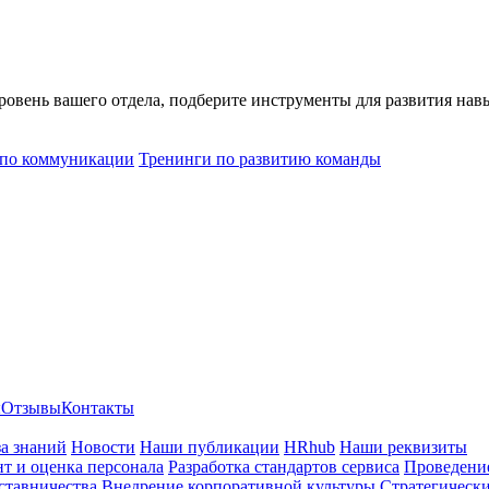
уровень вашего отдела, подберите инструменты для развития на
 по коммуникации
Тренинги по развитию команды
ы
Отзывы
Контакты
за знаний
Новости
Наши публикации
HRhub
Наши реквизиты
т и оценка персонала
Разработка стандартов сервиса
Проведение
ставничества
Внедрение корпоративной культуры
Стратегически