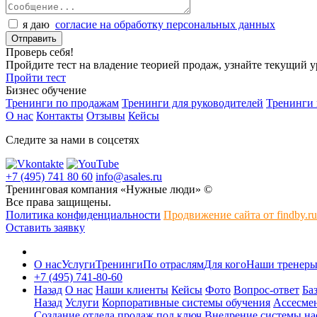
я даю
согласие на обработку персональных данных
Проверь себя!
Пройдите тест на владение теорией продаж, узнайте текущий 
Пройти тест
Бизнес обучение
Тренинги по продажам
Тренинги для руководителей
Тренинги
О нас
Контакты
Отзывы
Кейсы
Следите за нами в соцсетях
+7 (495) 741 80 60
info@asales.ru
Тренинговая компания «Нужные люди» ©
Все права защищены.
Политика конфиденциальности
Продвижение сайта от findby.ru
Оставить заявку
О нас
Услуги
Тренинги
По отраслям
Для кого
Наши тренер
+7 (495) 741-80-60
Назад
О нас
Наши клиенты
Кейсы
Фото
Вопрос-ответ
Ба
Назад
Услуги
Корпоративные системы обучения
Ассесмен
Создание отдела продаж под ключ
Внедрение системы на