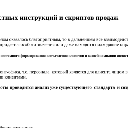
остных инструкций и скриптов продаж
елом оказалось благоприятным, то в дальнейшем все взаимодейст
 придается особого значения или даже находятся подходящие опр
истемного формирования впечатления клиентов и вашей компании является
ронт-офиса, т.е. персонала, который является для клиента лицо
ими клиентами.
боты проводится анализ уже существующего стандарта и соз
абочих ситуациях