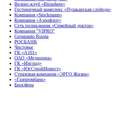
Велнес-клуб «Biosphere»
Гостиничный комплекс «Пушкарская слобода»
Компания «Stockmann»
Компания «Аэрофлот»
Сеть поликлиник «Семейный доктор»
Компания "VIPRO"
Groupauto Russia
РОСБАНК
Чистовье
ГК «А101»
ОАО «Медицина»
ГК «Инград»
ГК «ЮгСтройИнвест»
Страховая компания «ЭРГО Жизнь»
«Газпромбанк»
Биосфера