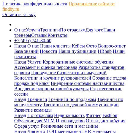
Политика конфиденциальности
Продвижение сайта от
findby.ru
Оставить заявку
О нас
Услуги
Тренинги
По отраслям
Для кого
Наши
тренеры
Отзывы
Контакты
+7 (495) 741-80-60
Назад
О нас
Наши клиенты
Кейсы
Фото
Вопрос-ответ
База знаний
Новости
Наши публикации
HRhub
Наши
реквизиты
Назад
Услуги
Корпоративные системы обучения
Ассесмент и оценка персонала
Разработка стандартов
сервиса
Проведение бизнес-игр и симуляций
Консалтинг и коучинг руководителей
Создание отдела
продаж под ключ
Внедрение системы наставничества
Внедрение корпоративной культуры
Стратегические
сессии
Назад
Тренинги
Тренинги по продажам
Тренинги по
менеджменту
Тренинги по деловой коммуникации
Развитие команды
Назад
По отраслям
Недвижимость
Фитнес
Fashion
Обучение для MLM
Производство
Опт и дистрибуция
Сфера услуг
Розничные сети и магазины
Назад
Для кого
ТОП-менеджмент
HR-менеджеры