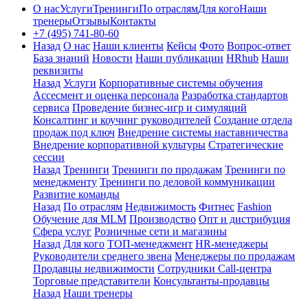
О нас
Услуги
Тренинги
По отраслям
Для кого
Наши
тренеры
Отзывы
Контакты
+7 (495) 741-80-60
Назад
О нас
Наши клиенты
Кейсы
Фото
Вопрос-ответ
База знаний
Новости
Наши публикации
HRhub
Наши
реквизиты
Назад
Услуги
Корпоративные системы обучения
Ассесмент и оценка персонала
Разработка стандартов
сервиса
Проведение бизнес-игр и симуляций
Консалтинг и коучинг руководителей
Создание отдела
продаж под ключ
Внедрение системы наставничества
Внедрение корпоративной культуры
Стратегические
сессии
Назад
Тренинги
Тренинги по продажам
Тренинги по
менеджменту
Тренинги по деловой коммуникации
Развитие команды
Назад
По отраслям
Недвижимость
Фитнес
Fashion
Обучение для MLM
Производство
Опт и дистрибуция
Сфера услуг
Розничные сети и магазины
Назад
Для кого
ТОП-менеджмент
HR-менеджеры
Руководители среднего звена
Менеджеры по продажам
Продавцы недвижимости
Сотрудники Call-центра
Торговые представители
Консультанты-продавцы
Назад
Наши тренеры