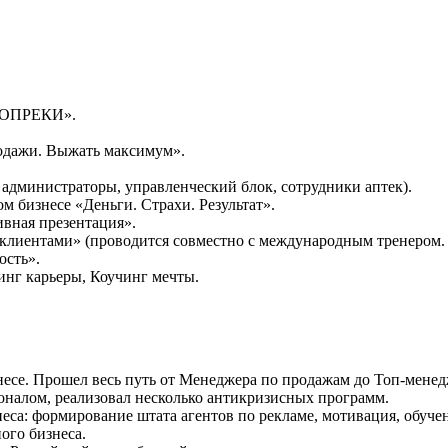
 ВОПРЕКИ».
одажи. Выжать максимум».
 администраторы, управленческий блок, сотрудники аптек).
 бизнесе «Деньги. Страхи. Результат».
вная презентация».
клиентами» (проводится совместно с международным тренером.
сть».
инг карьеры, Коучинг мечты.
несе. Прошел весь путь от Менеджера по продажам до Топ-менед
оналом, реализовал несколько антикризисных программ.
еса: формирование штата агентов по рекламе, мотивация, обуче
ого бизнеса.