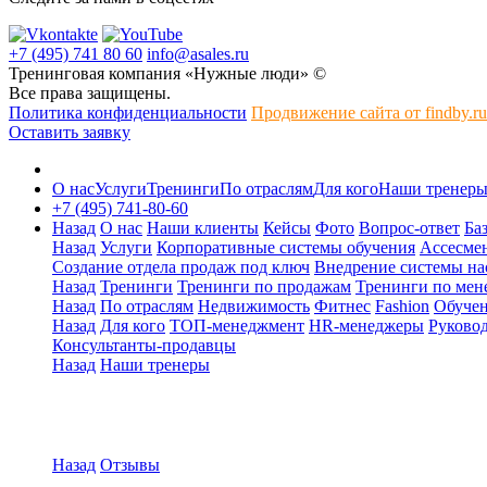
+7 (495) 741 80 60
info@asales.ru
Тренинговая компания «Нужные люди» ©
Все права защищены.
Политика конфиденциальности
Продвижение сайта от findby.ru
Оставить заявку
О нас
Услуги
Тренинги
По отраслям
Для кого
Наши тренер
+7 (495) 741-80-60
Назад
О нас
Наши клиенты
Кейсы
Фото
Вопрос-ответ
Ба
Назад
Услуги
Корпоративные системы обучения
Ассесмен
Создание отдела продаж под ключ
Внедрение системы на
Назад
Тренинги
Тренинги по продажам
Тренинги по мен
Назад
По отраслям
Недвижимость
Фитнес
Fashion
Обуче
Назад
Для кого
ТОП-менеджмент
HR-менеджеры
Руковод
Консультанты-продавцы
Назад
Наши тренеры
Назад
Отзывы