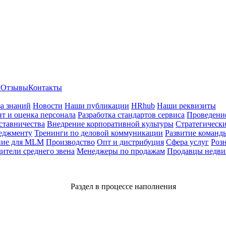
ы
Отзывы
Контакты
за знаний
Новости
Наши публикации
HRhub
Наши реквизиты
т и оценка персонала
Разработка стандартов сервиса
Проведение
ставничества
Внедрение корпоративной культуры
Стратегически
еджменту
Тренинги по деловой коммуникации
Развитие команд
ние для MLM
Производство
Опт и дистрибуция
Сфера услуг
Роз
ители среднего звена
Менеджеры по продажам
Продавцы недв
Раздел в процессе наполнения