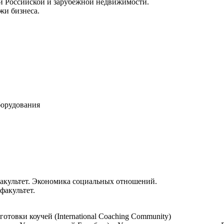
ти Российской и зарубежной недвижимости.
жи бизнеса.
борудования
акультет. Экономика социальных отношений.
факультет.
овки коучей (International Coaching Community)