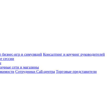
 бизнес-игр и симуляций
Консалтинг и коучинг руководителей
е сессии
ы
ничные сети и магазины
ижимости
Сотрудники Call-центра
Торговые представители