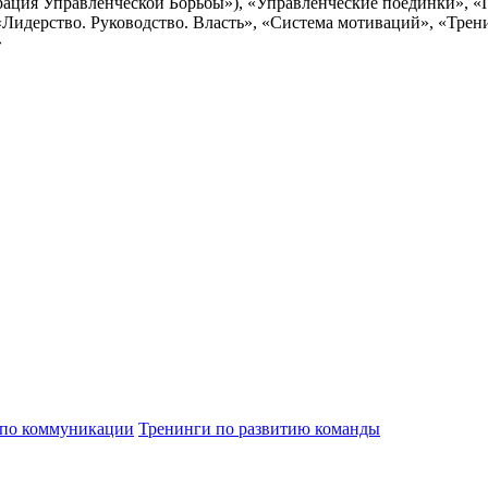
ция Управленческой Борьбы»), «Управленческие поединки», «Пе
), «Лидерство. Руководство. Власть», «Система мотиваций», «Тре
»
 по коммуникации
Тренинги по развитию команды