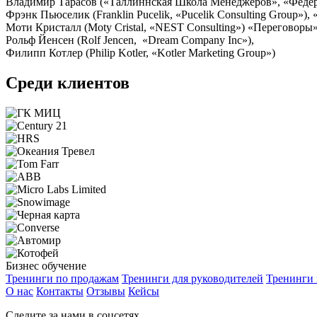
Владимир Тарасов («Таллиннская Школа Менеджеров», «Федера
Фрэнк Пьюселик (Franklin Pucelik, «Pucelik Consulting Group»
Моти Кристалл (Moty Cristal, «NEST Consulting») «Переговоры
Рольф Йенсен (Rolf Jencen, «Dream Company Inc»),
Филипп Котлер (Philip Kotler, «Kotler Marketing Group»)
Среди клиентов
Бизнес обучение
Тренинги по продажам
Тренинги для руководителей
Тренинги
О нас
Контакты
Отзывы
Кейсы
Следите за нами в соцсетях