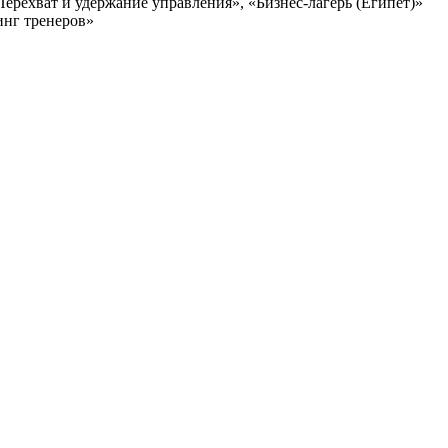
рехват и удержание управления», «Бизнес-лагерь (Египет)»
нинг тренеров»