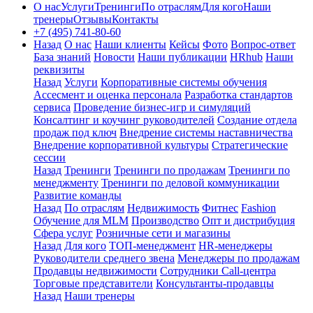
О нас
Услуги
Тренинги
По отраслям
Для кого
Наши
тренеры
Отзывы
Контакты
+7 (495) 741-80-60
Назад
О нас
Наши клиенты
Кейсы
Фото
Вопрос-ответ
База знаний
Новости
Наши публикации
HRhub
Наши
реквизиты
Назад
Услуги
Корпоративные системы обучения
Ассесмент и оценка персонала
Разработка стандартов
сервиса
Проведение бизнес-игр и симуляций
Консалтинг и коучинг руководителей
Создание отдела
продаж под ключ
Внедрение системы наставничества
Внедрение корпоративной культуры
Стратегические
сессии
Назад
Тренинги
Тренинги по продажам
Тренинги по
менеджменту
Тренинги по деловой коммуникации
Развитие команды
Назад
По отраслям
Недвижимость
Фитнес
Fashion
Обучение для MLM
Производство
Опт и дистрибуция
Сфера услуг
Розничные сети и магазины
Назад
Для кого
ТОП-менеджмент
HR-менеджеры
Руководители среднего звена
Менеджеры по продажам
Продавцы недвижимости
Сотрудники Call-центра
Торговые представители
Консультанты-продавцы
Назад
Наши тренеры