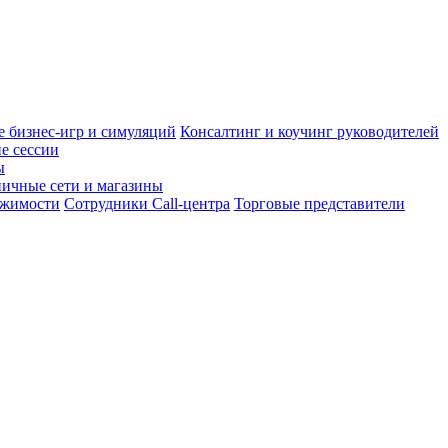
 бизнес-игр и симуляций
Консалтинг и коучинг руководителей
е сессии
ы
ничные сети и магазины
ижимости
Сотрудники Call-центра
Торговые представители