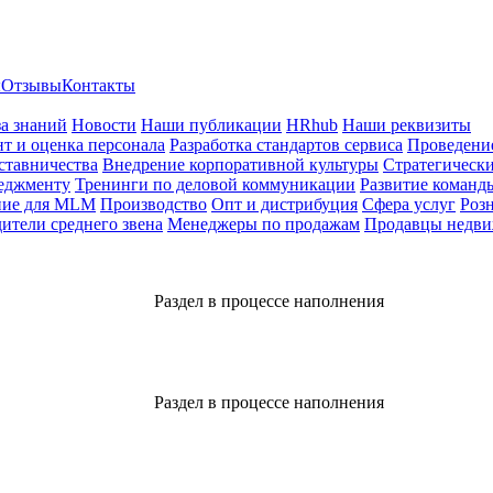
ы
Отзывы
Контакты
за знаний
Новости
Наши публикации
HRhub
Наши реквизиты
т и оценка персонала
Разработка стандартов сервиса
Проведение
ставничества
Внедрение корпоративной культуры
Стратегически
еджменту
Тренинги по деловой коммуникации
Развитие команд
ние для MLM
Производство
Опт и дистрибуция
Сфера услуг
Роз
ители среднего звена
Менеджеры по продажам
Продавцы недв
Раздел в процессе наполнения
Раздел в процессе наполнения