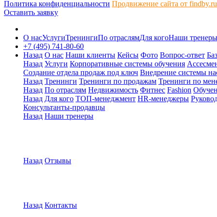
Политика конфиденциальности
Продвижение сайта от findby.ru
Оставить заявку
О нас
Услуги
Тренинги
По отраслям
Для кого
Наши тренер
+7 (495) 741-80-60
Назад
О нас
Наши клиенты
Кейсы
Фото
Вопрос-ответ
Ба
Назад
Услуги
Корпоративные системы обучения
Ассесмен
Создание отдела продаж под ключ
Внедрение системы на
Назад
Тренинги
Тренинги по продажам
Тренинги по мен
Назад
По отраслям
Недвижимость
Фитнес
Fashion
Обуче
Назад
Для кого
ТОП-менеджмент
HR-менеджеры
Руковод
Консультанты-продавцы
Назад
Наши тренеры
Назад
Отзывы
Назад
Контакты