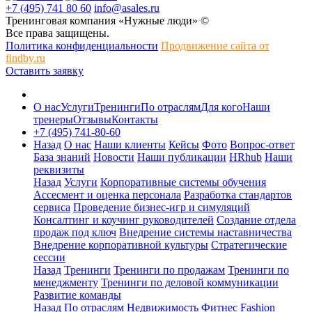
+7 (495) 741 80 60
info@asales.ru
Тренинговая компания «Нужные люди» ©
Все права защищены.
Политика конфиденциальности
Продвижение сайта от
findby.ru
Оставить заявку
О нас
Услуги
Тренинги
По отраслям
Для кого
Наши
тренеры
Отзывы
Контакты
+7 (495) 741-80-60
Назад
О нас
Наши клиенты
Кейсы
Фото
Вопрос-ответ
База знаний
Новости
Наши публикации
HRhub
Наши
реквизиты
Назад
Услуги
Корпоративные системы обучения
Ассесмент и оценка персонала
Разработка стандартов
сервиса
Проведение бизнес-игр и симуляций
Консалтинг и коучинг руководителей
Создание отдела
продаж под ключ
Внедрение системы наставничества
Внедрение корпоративной культуры
Стратегические
сессии
Назад
Тренинги
Тренинги по продажам
Тренинги по
менеджменту
Тренинги по деловой коммуникации
Развитие команды
Назад
По отраслям
Недвижимость
Фитнес
Fashion