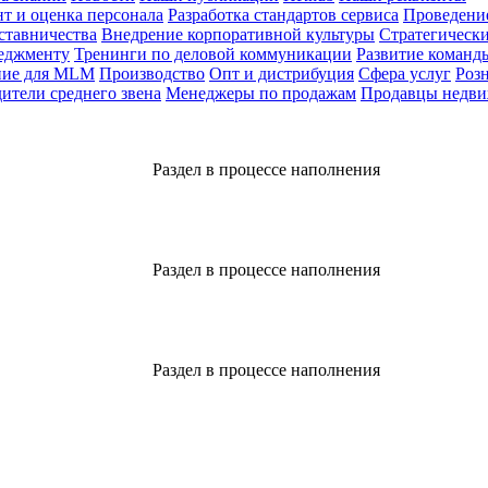
т и оценка персонала
Разработка стандартов сервиса
Проведение
ставничества
Внедрение корпоративной культуры
Стратегически
еджменту
Тренинги по деловой коммуникации
Развитие команд
ние для MLM
Производство
Опт и дистрибуция
Сфера услуг
Роз
ители среднего звена
Менеджеры по продажам
Продавцы недв
Раздел в процессе наполнения
Раздел в процессе наполнения
Раздел в процессе наполнения