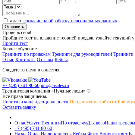
я даю
согласие на обработку персональных данных
Проверь себя!
Пройдите тест на владение теорией продаж, узнайте текущий 
Пройти тест
Бизнес обучение
Тренинги по продажам
Тренинги для руководителей
Тренинги
О нас
Контакты
Отзывы
Кейсы
Следите за нами в соцсетях
+7 (495) 741 80 60
info@asales.ru
Тренинговая компания «Нужные люди» ©
Все права защищены.
Политика конфиденциальности
Продвижение сайта от findby.ru
Оставить заявку
О нас
Услуги
Тренинги
По отраслям
Для кого
Наши тренер
+7 (495) 741-80-60
Назад
О нас
Наши клиенты
Кейсы
Фото
Вопрос-ответ
Ба