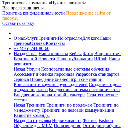
Тренинговая компания «Нужные люди» ©
Все права защищены.
Политика конфиденциальности
Продвижение сайта от
findby.ru
Оставить заявку
О нас
Услуги
Тренинги
По отраслям
Для кого
Наши
тренеры
Отзывы
Контакты
+7 (495) 741-80-60
Назад
О нас
Наши клиенты
Кейсы
Фото
Вопрос-ответ
База знаний
Новости
Наши публикации
HRhub
Наши
реквизиты
Назад
Услуги
Корпоративные системы обучения
Ассесмент и оценка персонала
Разработка стандартов
сервиса
Проведение бизнес-игр и симуляций
Консалтинг и коучинг руководителей
Создание отдела
продаж под ключ
Внедрение системы наставничества
Внедрение корпоративной культуры
Стратегические
сессии
Назад
Тренинги
Тренинги по продажам
Тренинги по
менеджменту
Тренинги по деловой коммуникации
Развитие команды
Назад
По отраслям
Недвижимость
Фитнес
Fashion
Обучение для MLM
Производство
Опт и дистрибуция