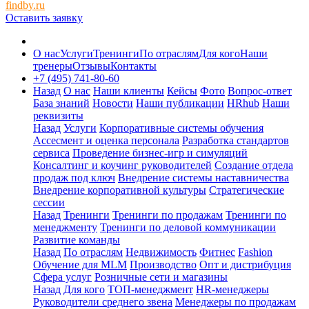
findby.ru
Оставить заявку
О нас
Услуги
Тренинги
По отраслям
Для кого
Наши
тренеры
Отзывы
Контакты
+7 (495) 741-80-60
Назад
О нас
Наши клиенты
Кейсы
Фото
Вопрос-ответ
База знаний
Новости
Наши публикации
HRhub
Наши
реквизиты
Назад
Услуги
Корпоративные системы обучения
Ассесмент и оценка персонала
Разработка стандартов
сервиса
Проведение бизнес-игр и симуляций
Консалтинг и коучинг руководителей
Создание отдела
продаж под ключ
Внедрение системы наставничества
Внедрение корпоративной культуры
Стратегические
сессии
Назад
Тренинги
Тренинги по продажам
Тренинги по
менеджменту
Тренинги по деловой коммуникации
Развитие команды
Назад
По отраслям
Недвижимость
Фитнес
Fashion
Обучение для MLM
Производство
Опт и дистрибуция
Сфера услуг
Розничные сети и магазины
Назад
Для кого
ТОП-менеджмент
HR-менеджеры
Руководители среднего звена
Менеджеры по продажам