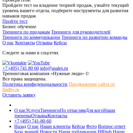
Пройдите тест на владение теорией продаж, узнайте текущий
уровень вашего отдела, подберите инструменты для развития
навыков продаж
Пройти тест
Бизнес обучение
Тренинги по продажам
Тренинги для руководителей
Тренинги по коммуникации
Тренинги по развитию команды
О нас
Контакты
Отзывы
Кейсы
Следите за нами в соцсетях
+7 (495) 741 80 60
info@asales.ru
Тренинговая компания «Нужные люди» ©
Все права защищены.
Политика конфиденциальности
Продвижение сайта от
findby.ru
Оставить заявку
О нас
Услуги
Тренинги
По отраслям
Для кого
Наши
тренеры
Отзывы
Контакты
+7 (495) 741-80-60
Назад
О нас
Наши клиенты
Кейсы
Фото
Вопрос-ответ
База знаний
Новости
Наши публикации
HRhub
Наши