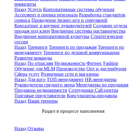
реквизиты
Назад
Услуги
Корпоративные системы обучения
Ассесмент и оценка персонала
Разработка стандартов
сервиса
Проведение бизнес-игр и симуляций
Консалтинг и коучинг руководителей
Создание отдела
продаж под ключ
Внедрение системы наставничества
Внедрение корпоративной культуры
Стратегические
сессии
Назад
Тренинги
Тренинги по продажам
Тренинги по
менеджменту
Тренинги по деловой коммуникации
Развитие команды
Назад
По отраслям
Недвижимость
Фитнес
Fashion
Обучение для MLM
Производство
Опт и дистрибуция
Сфера услуг
Розничные сети и магазины
Назад
Для кого
ТОП-менеджмент
HR-менеджеры
Руководители среднего звена
Менеджеры по продажам
Продавцы недвижимости
Сотрудники Call-центра
Торговые представители
Консультанты-продавцы
Назад
Наши тренеры
Раздел в процессе наполнения
Назад
Отзывы