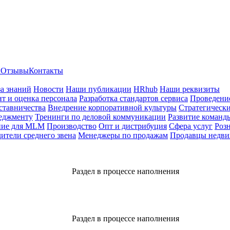
ы
Отзывы
Контакты
за знаний
Новости
Наши публикации
HRhub
Наши реквизиты
т и оценка персонала
Разработка стандартов сервиса
Проведение
ставничества
Внедрение корпоративной культуры
Стратегически
еджменту
Тренинги по деловой коммуникации
Развитие команд
ние для MLM
Производство
Опт и дистрибуция
Сфера услуг
Роз
ители среднего звена
Менеджеры по продажам
Продавцы недв
Раздел в процессе наполнения
Раздел в процессе наполнения