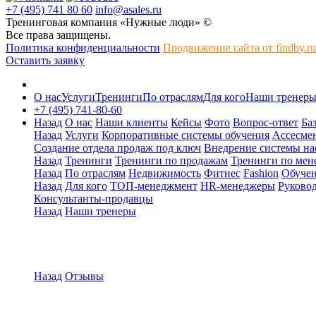
+7 (495) 741 80 60
info@asales.ru
Тренинговая компания «Нужные люди» ©
Все права защищены.
Политика конфиденциальности
Продвижение сайта от findby.ru
Оставить заявку
О нас
Услуги
Тренинги
По отраслям
Для кого
Наши тренер
+7 (495) 741-80-60
Назад
О нас
Наши клиенты
Кейсы
Фото
Вопрос-ответ
Ба
Назад
Услуги
Корпоративные системы обучения
Ассесмен
Создание отдела продаж под ключ
Внедрение системы на
Назад
Тренинги
Тренинги по продажам
Тренинги по мен
Назад
По отраслям
Недвижимость
Фитнес
Fashion
Обуче
Назад
Для кого
ТОП-менеджмент
HR-менеджеры
Руковод
Консультанты-продавцы
Назад
Наши тренеры
Назад
Отзывы