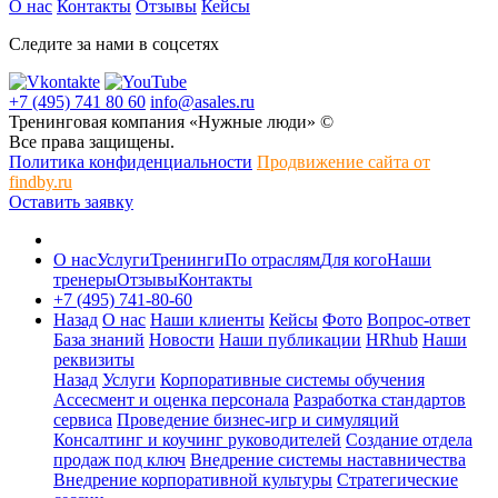
О нас
Контакты
Отзывы
Кейсы
Следите за нами в соцсетях
+7 (495) 741 80 60
info@asales.ru
Тренинговая компания «Нужные люди» ©
Все права защищены.
Политика конфиденциальности
Продвижение сайта от
findby.ru
Оставить заявку
О нас
Услуги
Тренинги
По отраслям
Для кого
Наши
тренеры
Отзывы
Контакты
+7 (495) 741-80-60
Назад
О нас
Наши клиенты
Кейсы
Фото
Вопрос-ответ
База знаний
Новости
Наши публикации
HRhub
Наши
реквизиты
Назад
Услуги
Корпоративные системы обучения
Ассесмент и оценка персонала
Разработка стандартов
сервиса
Проведение бизнес-игр и симуляций
Консалтинг и коучинг руководителей
Создание отдела
продаж под ключ
Внедрение системы наставничества
Внедрение корпоративной культуры
Стратегические