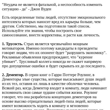
"Неудача не является фатальной, а неспособность изменить
ситуацию - да" - Джон Вуден
Есть определенные типы людей, отсутствие эмоционального
интеллекта которых наносит вред их карьеры больше, чем
другим. Собственно, мы подготовили такой список.
Используйте эти знания, чтобы построить свое
самоосознание, внести коррективы, и расти как личность.
1. Трусость.
Страх является чрезвычайно мощным
мотиватором. Именно поэтому кандидаты в президенты
говорят людям, что их опонент будет "разрушить экономику".
Рекламные объявления предупреждают, что "курение
убивает". Трусливый коллега никогда не скажет напрямую
про допущенные ошибки и будет скрывать их до последнего.
2. Дементор.
В серии книг о Гарри Поттере Роулинг, в
Дементоры злые существа, которые высасывают души людей
из их тел, оставив их лишь в качестве оболочки человека.
Всякий раз, когда Дементор входит в комнату, люди начинают
вспоминать свои самые худшие события жизни. Роулинг
говорит, что она разработала концепцию дементоров на
основе высоко отрицательных людей-типа людей, которые
имеют возможность ходить в комнату и мгновенно