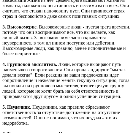
высасывать жизнь из нее. Дементоры высасывают жизнь из
комнаты, наложив их негативность и пессимизм на всех. Они
считают, что стакан наполовину пуст. Они привносят страх
страх и беспокойство даже самых позитивных ситуациях.
3. Высокомерие.
Высокомерные люди - пустая трата времени,
потому что они воспринимают все, что вы делаете, как
личный вызов. За высокомериме часто скрывается
неуверенность в том ил иином поступке или действии.
Высокомерные люди, как правило, менее исполнительные и
более неприятные.
4. Групповой-мыслитель.
Люди, которые выбирают путь
наименьшего сопротивления. Они пропагандируют "мы так
делали всегда". Если реакция на ваши предложения идет
сопротивление и нежелание менять текущую ситуацию, тогда
вы попали на группового мыслителя, точнее целую группу
людей, которые не хотят брать на себя ответственность и
прикрываются друг другом и одной успешной ситуацией.
5. Неудачник.
Неудачники, как правило сбрасывают
ответственность за отсутствие достижений на отсутствие
возможностей. Они не понимаю, что их неудача - это их
недоработка.