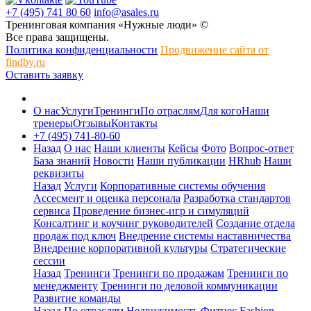
+7 (495) 741 80 60
info@asales.ru
Тренинговая компания «Нужные люди» ©
Все права защищены.
Политика конфиденциальности
Продвижение сайта от
findby.ru
Оставить заявку
О нас
Услуги
Тренинги
По отраслям
Для кого
Наши
тренеры
Отзывы
Контакты
+7 (495) 741-80-60
Назад
О нас
Наши клиенты
Кейсы
Фото
Вопрос-ответ
База знаний
Новости
Наши публикации
HRhub
Наши
реквизиты
Назад
Услуги
Корпоративные системы обучения
Ассесмент и оценка персонала
Разработка стандартов
сервиса
Проведение бизнес-игр и симуляций
Консалтинг и коучинг руководителей
Создание отдела
продаж под ключ
Внедрение системы наставничества
Внедрение корпоративной культуры
Стратегические
сессии
Назад
Тренинги
Тренинги по продажам
Тренинги по
менеджменту
Тренинги по деловой коммуникации
Развитие команды
Назад
По отраслям
Недвижимость
Фитнес
Fashion