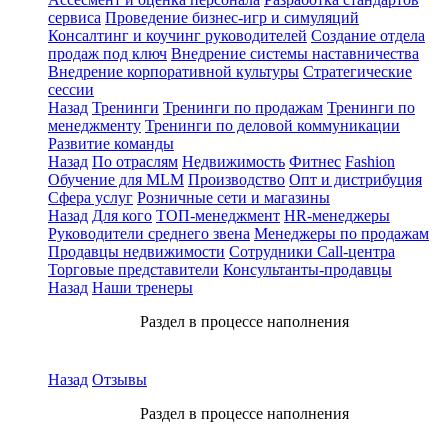
сервиса
Проведение бизнес-игр и симуляций
Консалтинг и коучинг руководителей
Создание отдела
продаж под ключ
Внедрение системы наставничества
Внедрение корпоративной культуры
Стратегические
сессии
Назад
Тренинги
Тренинги по продажам
Тренинги по
менеджменту
Тренинги по деловой коммуникации
Развитие команды
Назад
По отраслям
Недвижимость
Фитнес
Fashion
Обучение для MLM
Производство
Опт и дистрибуция
Сфера услуг
Розничные сети и магазины
Назад
Для кого
ТОП-менеджмент
HR-менеджеры
Руководители среднего звена
Менеджеры по продажам
Продавцы недвижимости
Сотрудники Call-центра
Торговые представители
Консультанты-продавцы
Назад
Наши тренеры
Раздел в процессе наполнения
Назад
Отзывы
Раздел в процессе наполнения