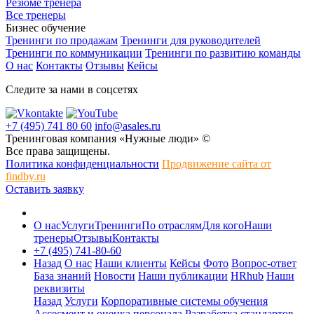
Резюме тренера
Все тренеры
Бизнес обучение
Тренинги по продажам
Тренинги для руководителей
Тренинги по коммуникации
Тренинги по развитию команды
О нас
Контакты
Отзывы
Кейсы
Следите за нами в соцсетях
+7 (495) 741 80 60
info@asales.ru
Тренинговая компания «Нужные люди» ©
Все права защищены.
Политика конфиденциальности
Продвижение сайта от
findby.ru
Оставить заявку
О нас
Услуги
Тренинги
По отраслям
Для кого
Наши
тренеры
Отзывы
Контакты
+7 (495) 741-80-60
Назад
О нас
Наши клиенты
Кейсы
Фото
Вопрос-ответ
База знаний
Новости
Наши публикации
HRhub
Наши
реквизиты
Назад
Услуги
Корпоративные системы обучения
Ассесмент и оценка персонала
Разработка стандартов