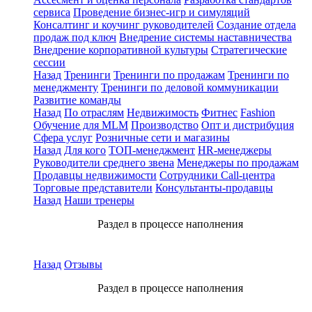
сервиса
Проведение бизнес-игр и симуляций
Консалтинг и коучинг руководителей
Создание отдела
продаж под ключ
Внедрение системы наставничества
Внедрение корпоративной культуры
Стратегические
сессии
Назад
Тренинги
Тренинги по продажам
Тренинги по
менеджменту
Тренинги по деловой коммуникации
Развитие команды
Назад
По отраслям
Недвижимость
Фитнес
Fashion
Обучение для MLM
Производство
Опт и дистрибуция
Сфера услуг
Розничные сети и магазины
Назад
Для кого
ТОП-менеджмент
HR-менеджеры
Руководители среднего звена
Менеджеры по продажам
Продавцы недвижимости
Сотрудники Call-центра
Торговые представители
Консультанты-продавцы
Назад
Наши тренеры
Раздел в процессе наполнения
Назад
Отзывы
Раздел в процессе наполнения