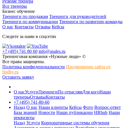
Резюме тренера
Все тренеры
Бизнес обучение
Тренинги по продажам
Тренинги для руководителей
Тренинги по коммуникации
Тренинги по развитию команды
О нас
Контакты
Отзывы
Кейсы
Следите за нами в соцсетях
+7 (495) 741 80 60
info@asales.ru
Тренинговая компания «Нужные люди» ©
Все права защищены.
Политика конфиденциальности
Продвижение сайта от
findby.ru
Оставить заявку
О нас
Услуги
Тренинги
По отраслям
Для кого
Наши
тренеры
Отзывы
Контакты
+7 (495) 741-80-60
Назад
О нас
Наши клиенты
Кейсы
Фото
Вопрос-ответ
База знаний
Новости
Наши публикации
HRhub
Наши
реквизиты
Назад
Услуги
Корпоративные системы обучения
Ассесмент и оценка персонала
Разработка стандартов