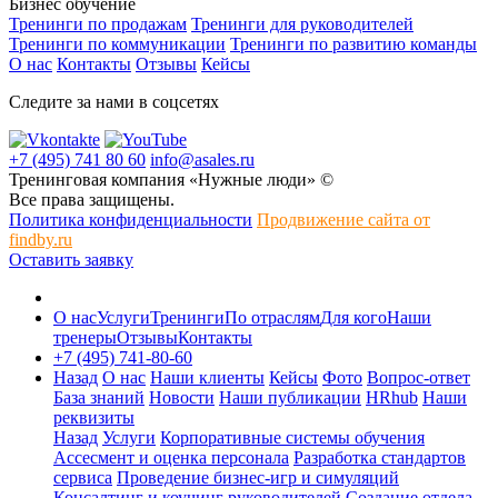
Бизнес обучение
Тренинги по продажам
Тренинги для руководителей
Тренинги по коммуникации
Тренинги по развитию команды
О нас
Контакты
Отзывы
Кейсы
Следите за нами в соцсетях
+7 (495) 741 80 60
info@asales.ru
Тренинговая компания «Нужные люди» ©
Все права защищены.
Политика конфиденциальности
Продвижение сайта от
findby.ru
Оставить заявку
О нас
Услуги
Тренинги
По отраслям
Для кого
Наши
тренеры
Отзывы
Контакты
+7 (495) 741-80-60
Назад
О нас
Наши клиенты
Кейсы
Фото
Вопрос-ответ
База знаний
Новости
Наши публикации
HRhub
Наши
реквизиты
Назад
Услуги
Корпоративные системы обучения
Ассесмент и оценка персонала
Разработка стандартов
сервиса
Проведение бизнес-игр и симуляций
Консалтинг и коучинг руководителей
Создание отдела