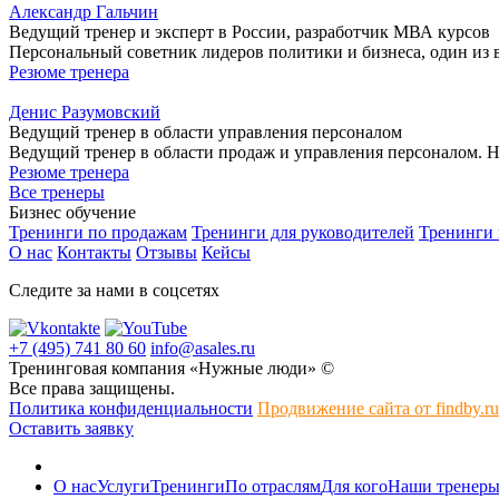
Александр Гальчин
Ведущий тренер и эксперт в России, разработчик МВА курсов
Персональный советник лидеров политики и бизнеса, один из 
Резюме тренера
Денис Разумовский
Ведущий тренер в области управления персоналом
Ведущий тренер в области продаж и управления персоналом. 
Резюме тренера
Все тренеры
Бизнес обучение
Тренинги по продажам
Тренинги для руководителей
Тренинги
О нас
Контакты
Отзывы
Кейсы
Следите за нами в соцсетях
+7 (495) 741 80 60
info@asales.ru
Тренинговая компания «Нужные люди» ©
Все права защищены.
Политика конфиденциальности
Продвижение сайта от findby.ru
Оставить заявку
О нас
Услуги
Тренинги
По отраслям
Для кого
Наши тренер