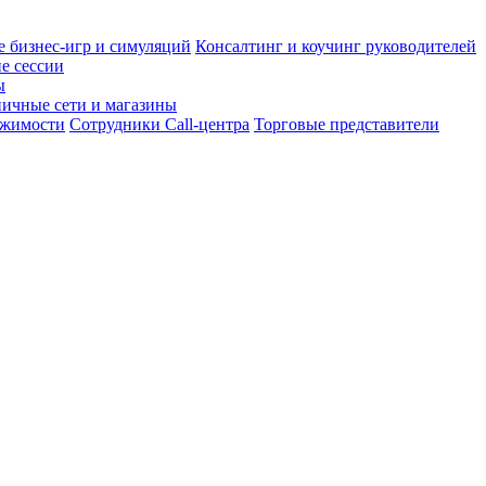
 бизнес-игр и симуляций
Консалтинг и коучинг руководителей
е сессии
ы
ничные сети и магазины
ижимости
Сотрудники Call-центра
Торговые представители