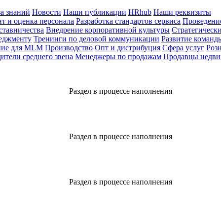
за знаний
Новости
Наши публикации
HRhub
Наши реквизиты
т и оценка персонала
Разработка стандартов сервиса
Проведение
ставничества
Внедрение корпоративной культуры
Стратегически
еджменту
Тренинги по деловой коммуникации
Развитие команд
ние для MLM
Производство
Опт и дистрибуция
Сфера услуг
Роз
ители среднего звена
Менеджеры по продажам
Продавцы недв
Раздел в процессе наполнения
Раздел в процессе наполнения
Раздел в процессе наполнения