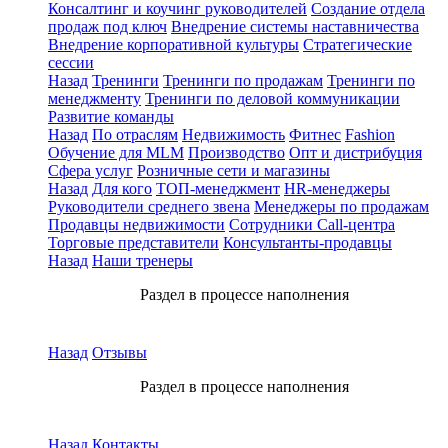
Консалтинг и коучинг руководителей
Создание отдела
продаж под ключ
Внедрение системы наставничества
Внедрение корпоративной культуры
Стратегические
сессии
Назад
Тренинги
Тренинги по продажам
Тренинги по
менеджменту
Тренинги по деловой коммуникации
Развитие команды
Назад
По отраслям
Недвижимость
Фитнес
Fashion
Обучение для MLM
Производство
Опт и дистрибуция
Сфера услуг
Розничные сети и магазины
Назад
Для кого
ТОП-менеджмент
HR-менеджеры
Руководители среднего звена
Менеджеры по продажам
Продавцы недвижимости
Сотрудники Call-центра
Торговые представители
Консультанты-продавцы
Назад
Наши тренеры
Раздел в процессе наполнения
Назад
Отзывы
Раздел в процессе наполнения
Назад
Контакты