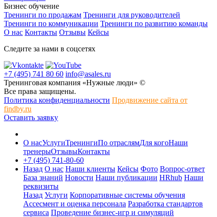
Бизнес обучение
Тренинги по продажам
Тренинги для руководителей
Тренинги по коммуникации
Тренинги по развитию команды
О нас
Контакты
Отзывы
Кейсы
Следите за нами в соцсетях
+7 (495) 741 80 60
info@asales.ru
Тренинговая компания «Нужные люди» ©
Все права защищены.
Политика конфиденциальности
Продвижение сайта от
findby.ru
Оставить заявку
О нас
Услуги
Тренинги
По отраслям
Для кого
Наши
тренеры
Отзывы
Контакты
+7 (495) 741-80-60
Назад
О нас
Наши клиенты
Кейсы
Фото
Вопрос-ответ
База знаний
Новости
Наши публикации
HRhub
Наши
реквизиты
Назад
Услуги
Корпоративные системы обучения
Ассесмент и оценка персонала
Разработка стандартов
сервиса
Проведение бизнес-игр и симуляций