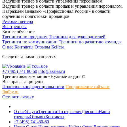
Ведущий тренер в области управления персоналом
Ведущий тренер в области продаж и управления персоналом.
Награжден медалью «Профессионал России» в области
обучения и подготовки продавцов.
Резюме тренера
Все тренеры
Бизнес обучение
Тренинги по продажам
Тренинги для руководителей
Тренинги по коммуникации
Тренинги по развитию команды
О нас
Контакты
Отзывы
Кейсы
Следите за нами в соцсетях
+7 (495) 741 80 60
info@asales.ru
Тренинговая компания «Нужные люди» ©
Все права защищены.
Политика конфиденциальности
Продвижение сайта от
findby.ru
Оставить заявку
О нас
Услуги
Тренинги
По отраслям
Для кого
Наши
тренеры
Отзывы
Контакты
+7 (495) 741-80-60
Назад
О нас
Наши клиенты
Кейсы
Фото
Вопрос-ответ