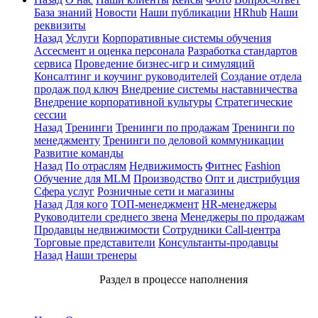
База знаний
Новости
Наши публикации
HRhub
Наши
реквизиты
Назад
Услуги
Корпоративные системы обучения
Ассесмент и оценка персонала
Разработка стандартов
сервиса
Проведение бизнес-игр и симуляций
Консалтинг и коучинг руководителей
Создание отдела
продаж под ключ
Внедрение системы наставничества
Внедрение корпоративной культуры
Стратегические
сессии
Назад
Тренинги
Тренинги по продажам
Тренинги по
менеджменту
Тренинги по деловой коммуникации
Развитие команды
Назад
По отраслям
Недвижимость
Фитнес
Fashion
Обучение для MLM
Производство
Опт и дистрибуция
Сфера услуг
Розничные сети и магазины
Назад
Для кого
ТОП-менеджмент
HR-менеджеры
Руководители среднего звена
Менеджеры по продажам
Продавцы недвижимости
Сотрудники Call-центра
Торговые представители
Консультанты-продавцы
Назад
Наши тренеры
Раздел в процессе наполнения