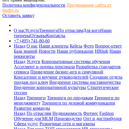
Политика конфиденциальности
Продвижение сайта от
findby.ru
Оставить заявку
О нас
Услуги
Тренинги
По отраслям
Для кого
Наши
тренеры
Отзывы
Контакты
+7 (495) 741-80-60
Назад
О нас
Наши клиенты
Кейсы
Фото
Вопрос-ответ
База знаний
Новости
Наши публикации
HRhub
Наши
реквизиты
Назад
Услуги
Корпоративные системы обучения
Ассесмент и оценка персонала
Разработка стандартов
сервиса
Проведение бизнес-игр и симуляций
Консалтинг и коучинг руководителей
Создание отдела
продаж под ключ
Внедрение системы наставничества
Внедрение корпоративной культуры
Стратегические
сессии
Назад
Тренинги
Тренинги по продажам
Тренинги по
менеджменту
Тренинги по деловой коммуникации
Развитие команды
Назад
По отраслям
Недвижимость
Фитнес
Fashion
Обучение для MLM
Производство
Опт и дистрибуция
Сфера услуг
Розничные сети и магазины
Назад
Для кого
ТОП-менеджмент
HR-менеджеры