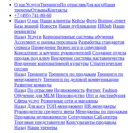
О нас
Услуги
Тренинги
По отраслям
Для кого
Наши
тренеры
Отзывы
Контакты
+7 (495) 741-80-60
Назад
О нас
Наши клиенты
Кейсы
Фото
Вопрос-ответ
База знаний
Новости
Наши публикации
HRhub
Наши
реквизиты
Назад
Услуги
Корпоративные системы обучения
Ассесмент и оценка персонала
Разработка стандартов
сервиса
Проведение бизнес-игр и симуляций
Консалтинг и коучинг руководителей
Создание отдела
продаж под ключ
Внедрение системы наставничества
Внедрение корпоративной культуры
Стратегические
сессии
Назад
Тренинги
Тренинги по продажам
Тренинги по
менеджменту
Тренинги по деловой коммуникации
Развитие команды
Назад
По отраслям
Недвижимость
Фитнес
Fashion
Обучение для MLM
Производство
Опт и дистрибуция
Сфера услуг
Розничные сети и магазины
Назад
Для кого
ТОП-менеджмент
HR-менеджеры
Руководители среднего звена
Менеджеры по продажам
Продавцы недвижимости
Сотрудники Call-центра
Торговые представители
Консультанты-продавцы
Назад
Наши тренеры