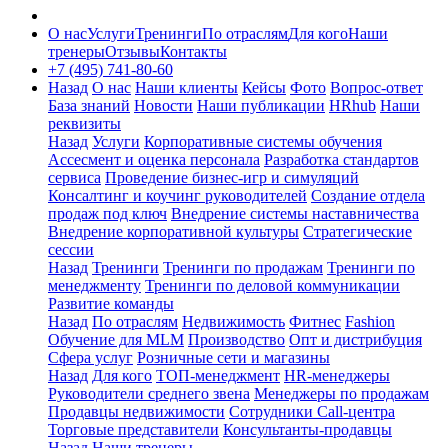
О нас
Услуги
Тренинги
По отраслям
Для кого
Наши
тренеры
Отзывы
Контакты
+7 (495) 741-80-60
Назад
О нас
Наши клиенты
Кейсы
Фото
Вопрос-ответ
База знаний
Новости
Наши публикации
HRhub
Наши
реквизиты
Назад
Услуги
Корпоративные системы обучения
Ассесмент и оценка персонала
Разработка стандартов
сервиса
Проведение бизнес-игр и симуляций
Консалтинг и коучинг руководителей
Создание отдела
продаж под ключ
Внедрение системы наставничества
Внедрение корпоративной культуры
Стратегические
сессии
Назад
Тренинги
Тренинги по продажам
Тренинги по
менеджменту
Тренинги по деловой коммуникации
Развитие команды
Назад
По отраслям
Недвижимость
Фитнес
Fashion
Обучение для MLM
Производство
Опт и дистрибуция
Сфера услуг
Розничные сети и магазины
Назад
Для кого
ТОП-менеджмент
HR-менеджеры
Руководители среднего звена
Менеджеры по продажам
Продавцы недвижимости
Сотрудники Call-центра
Торговые представители
Консультанты-продавцы
Назад
Наши тренеры