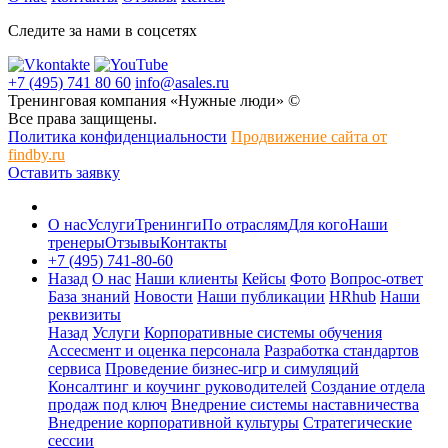
Следите за нами в соцсетях
+7 (495) 741 80 60
info@asales.ru
Тренинговая компания «Нужные люди» ©
Все права защищены.
Политика конфиденциальности
Продвижение сайта от
findby.ru
Оставить заявку
О нас
Услуги
Тренинги
По отраслям
Для кого
Наши
тренеры
Отзывы
Контакты
+7 (495) 741-80-60
Назад
О нас
Наши клиенты
Кейсы
Фото
Вопрос-ответ
База знаний
Новости
Наши публикации
HRhub
Наши
реквизиты
Назад
Услуги
Корпоративные системы обучения
Ассесмент и оценка персонала
Разработка стандартов
сервиса
Проведение бизнес-игр и симуляций
Консалтинг и коучинг руководителей
Создание отдела
продаж под ключ
Внедрение системы наставничества
Внедрение корпоративной культуры
Стратегические
сессии